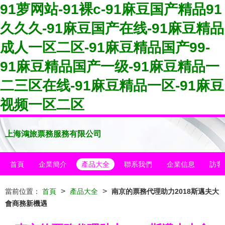
91萝网站-91裸c-91麻豆国产精品91
久久久-91麻豆国产在线-91麻豆精品
成人一区二区-91麻豆精品国产99-
91麻豆精品国产一级-91麻豆精品一
二三区在线-91麻豆精品一区-91麻豆
视频一区二区
上海鴻旅票務服務有限公司
首頁
企業簡介
產品大全
聯系我們
企業信息
訪客
>
>
當前位置：
首頁
產品大全
南京的票務代理助力2018斯邁夫大
會商務新機遇