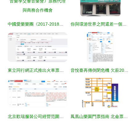
中國愛樂樂團《2017-2018音樂季交響音樂會》票務代理與商務合作機會
你與環游世界之間還差一個她——票務代理的故事
東立同行網正式推出火車票業務 創新票務代理服務新體驗
音悅臺再傳倒閉危機 欠薪20萬成常態，票務代理糾紛不斷
北京歡瑞服裝公司經營范圍調整 新增票務代理與商務咨詢服務
鳳凰山樂園門票指南 北侖票務代理推薦彩虹戶外商務咨詢