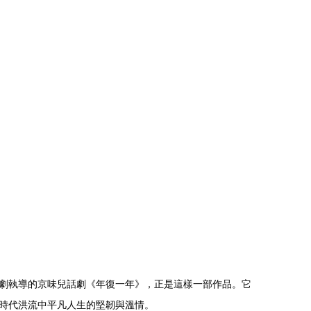
劇執導的京味兒話劇《年復一年》，正是這樣一部作品。它
時代洪流中平凡人生的堅韌與溫情。