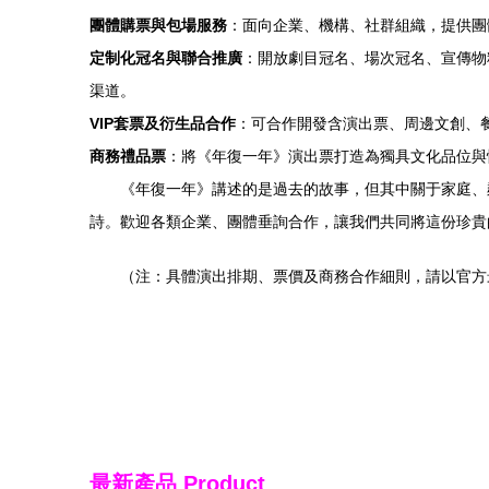
團體購票與包場服務
：面向企業、機構、社群組織，提供團
定制化冠名與聯合推廣
：開放劇目冠名、場次冠名、宣傳物
渠道。
VIP套票及衍生品合作
：可合作開發含演出票、周邊文創、餐
商務禮品票
：將《年復一年》演出票打造為獨具文化品位與
《年復一年》講述的是過去的故事，但其中關于家庭、
詩。歡迎各類企業、團體垂詢合作，讓我們共同將這份珍貴
（注：具體演出排期、票價及商務合作細則，請以官方
最新產品
Product