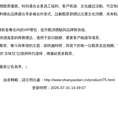
體購票優惠。特別適合企業員工福利、客戶答謝、文化建設活動。可定制
料聯合品牌露出等多種合作形式。話劇觀眾群體以注重文化消費、具有較
飲套餐在內的VIP禮包，提升觀演體驗與品牌附加值。
情感溫度的商務禮品，適用于節日饋贈、重要客戶維護等場景。
鄰里、奮斗與希望的主題，卻跨越時間，與當下的每一位觀眾息息相關。
的“京味兒”記憶與時代溫情，傳遞給更多觀眾。
最新公告為準。）
如若轉載，請注明出處：http://www.shanyaodan.cn/product/75.html
更新時間：2026-07-31 14:49:07