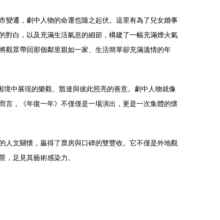
市變遷，劇中人物的命運也隨之起伏。這里有為了兒女婚事
的對白，以及充滿生活氣息的細節，構建了一幅充滿煙火氣
將觀眾帶回那個鄰里親如一家、生活簡單卻充滿溫情的年
困境中展現的樂觀、豁達與彼此照亮的善意。劇中人物就像
而言，《年復一年》不僅僅是一場演出，更是一次集體的懷
的人文關懷，贏得了票房與口碑的雙豐收。它不僅是外地觀
景，足見其藝術感染力。