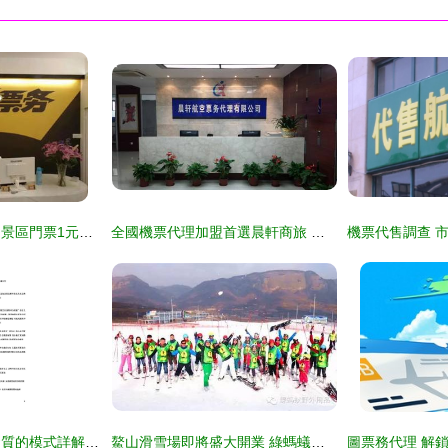
黑貓票務空降龍城！景區門票1元無限秒殺，手慢無！商務合作機會來臨
全國機票代理加盟首選晨軒商旅 定點采購單位助力商務騰飛
航空票務銷售代理資質的模式詳解 兩類模式的核心差異與市場影響
鰲山滑雪場即將盛大開業 綠螞蟻榮膺西安戶外票務總代理