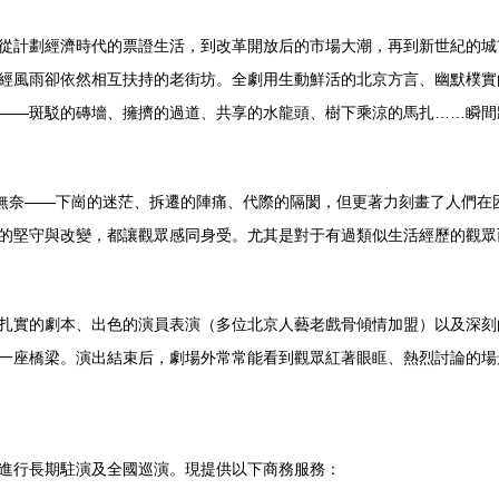
從計劃經濟時代的票證生活，到改革開放后的市場大潮，再到新世紀的城
經風雨卻依然相互扶持的老街坊。全劇用生動鮮活的北京方言、幽默樸實
——斑駁的磚墻、擁擠的過道、共享的水龍頭、樹下乘涼的馬扎……瞬間
與無奈——下崗的迷茫、拆遷的陣痛、代際的隔閡，但更著力刻畫了人們在
的堅守與改變，都讓觀眾感同身受。尤其是對于有過類似生活經歷的觀眾
扎實的劇本、出色的演員表演（多位北京人藝老戲骨傾情加盟）以及深刻
一座橋梁。演出結束后，劇場外常常能看到觀眾紅著眼眶、熱烈討論的場
進行長期駐演及全國巡演。現提供以下商務服務：