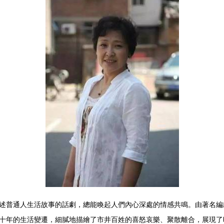
述普通人生活故事的話劇，總能喚起人們內心深處的情感共鳴。由著名編
十年的生活變遷，細膩地描繪了市井百姓的喜怒哀樂、聚散離合，展現了