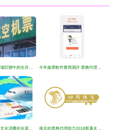
機票代售調查 市場巨變中的生存困境與轉型之路
今年搶票軟件實用測評 票務代理的優勢與推薦
圖票務代理 解鎖文化消費的全渠道助手
南京的票務代理助力2018斯邁夫大會商務新機遇