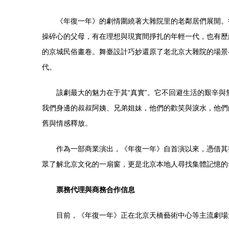
《年復一年》的劇情圍繞著大雜院里的老鄰居們展開。
操碎心的父母，有在理想與現實間掙扎的年輕一代，也有歷
的京城民俗畫卷。舞臺設計巧妙還原了老北京大雜院的場景
代。
該劇最大的魅力在于其“真實”。它不回避生活的艱辛
我們身邊的叔叔阿姨、兄弟姐妹，他們的歡笑與淚水，他們
舊與情感釋放。
作為一部商業演出，《年復一年》自首演以來，憑借其
眾了解北京文化的一扇窗，更是北京本地人尋找集體記憶的
票務代理與商務合作信息
目前，《年復一年》正在北京天橋藝術中心等主流劇場