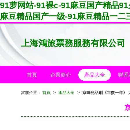
91萝网站-91裸c-91麻豆国产精品9
麻豆精品国产一级-91麻豆精品一二三
上海鴻旅票務服務有限公司
首頁
企業簡介
產品大全
聯系
>
>
當前位置：
首頁
產品大全
京味兒話劇《年復一年》 